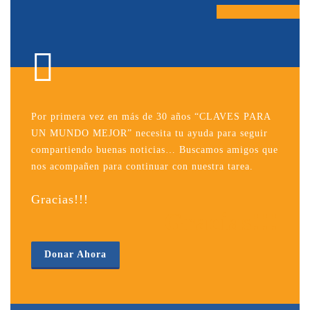
Por primera vez en más de 30 años “CLAVES PARA
UN MUNDO MEJOR” necesita tu ayuda para seguir
compartiendo buenas noticias… Buscamos amigos que
nos acompañen para continuar con nuestra tarea.
Gracias!!!
Gracias!!!
Donar Ahora